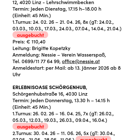
12, 4020 Linz - Lehrschwimmbecken
Termin: Jeden Dienstag, 17.15 h–18.00 h
(Einheit: 45 Min.)
1.Turnus: 24. 02. 26 – 21. 04. 26, 8x (gT: 24.02.,
03.03., 10.03., 17.03., 24.03., 07.04., 14.04., 21.04.)
ausgebucht
Preis: € 110,40
Leitung: Brigitte Kopetzky
Anmeldung: Nessie – Verein Wasserspaß,
Tel. 0699/11 77 64 99,
office@nessie.at
Anmeldestart: per Mail: ab 13. Jänner 2026 ab 8
Uhr
ERLEBNISOASE SCHÖRGENHUB
,
Schörgenhubstraße 16, 4030 Linz
Termin: Jeden Donnerstag, 13.30 h – 14.15 h
(Einheit: 45 Min.)
1.Turnus: 26. 02. 26 – 16. 04. 25, 7x (gT: 26.02.,
05.03., 12.03., 19.03., 26.03., 09.04., 16.04.)
ausgebucht
2.Turnus: 30. 04. 26 – 11. 06. 26, 5x (gT: 30.04.,
07.05., 21.05., 28.05., 11.06.)
ausgebucht